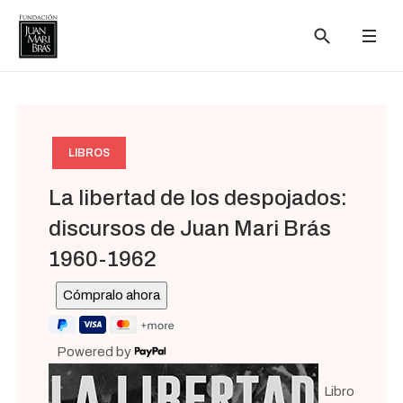
https://www.paypal.com/ncp/payment/7379ZZQ52TUYU
<script src="https://www.paypal.com/sdk/js?client-
<script src="https://www.paypal.com/sdk/js?client-
LIBROS
La libertad de los despojados:
discursos de Juan Mari Brás
1960-1962
Powered by
Libro