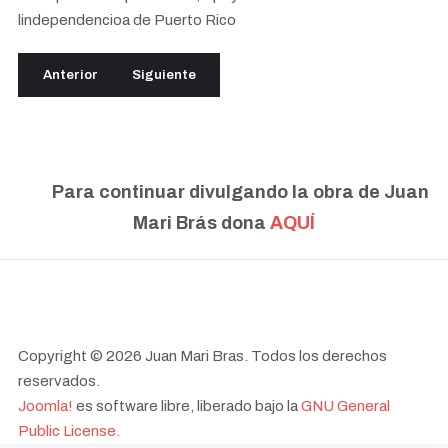
lindependencioa de Puerto Rico
Artículo anterior: 1960
Artículo siguiente: 1958
Anterior
Siguiente
Para continuar divulgando la obra de Juan
Mari Brás dona
AQUÍ
Copyright © 2026 Juan Mari Bras. Todos los derechos
reservados.
Joomla!
es software libre, liberado bajo la
GNU General
Public License.